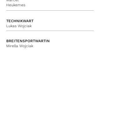
Marcel
Heukemes
TECHNIKWART
Lukas Wojciak
BREITENSPORTWARTIN
Mirella Wojciak
KINDESWOHLBEAUFTRAGTE
Claudia Groß
Offenbacher Sport Club Rosenhöhe e.V.
(OSCR)
Tennisclub Rosenhöhe
Auf der Rosenhöhe 70
63069 Offenbach am Main
tc-rosenhoehe.de
vorstand@tc-rosenhoehe.de